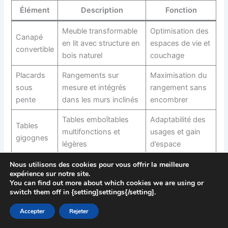
Élément
Description
Fonction
Meuble transformable
Optimisation des
Canapé
en lit avec structure en
espaces de vie et
convertible
bois naturel
couchage
Placards
Rangements sur
Maximisation du
sous
mesure et intégrés
rangement sans
pente
dans les murs inclinés
encombrer
Tables emboîtables
Adaptabilité des
Tables
multifonctions et
usages et gain
gigognes
légères
d’espace
Rangements
Utilisation
Nous utilisons des cookies pour vous offrir la meilleure
Étagères
expérience sur notre site.
suspendus et
intelligente de la
murales
You can find out more about which cookies we are using or
décoratifs
verticalité
switch them off in {setting]settings{/setting].
Banc-
Accepter
Rejeter
coffre
Siège et rangement
Optimisation des