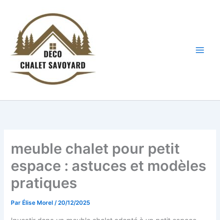
Aller
au
contenu
Main
Men
meuble chalet pour petit
espace : astuces et modèles
pratiques
Par
Élise Morel
/
20/12/2025